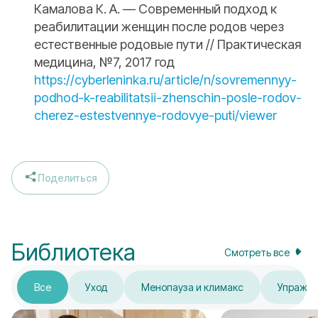
Камалова К. А. — Современный подход к
реабилитации женщин после родов через
естественные родовые пути // Практическая
медицина, №7, 2017 год
https://cyberleninka.ru/article/n/sovremennyy-
podhod-k-reabilitatsii-zhenschin-posle-rodov-
cherez-estestvennye-rodovye-puti/viewer
Поделиться
Библиотека
Смотреть все
Все
Уход
Менопауза и климакс
Упражн