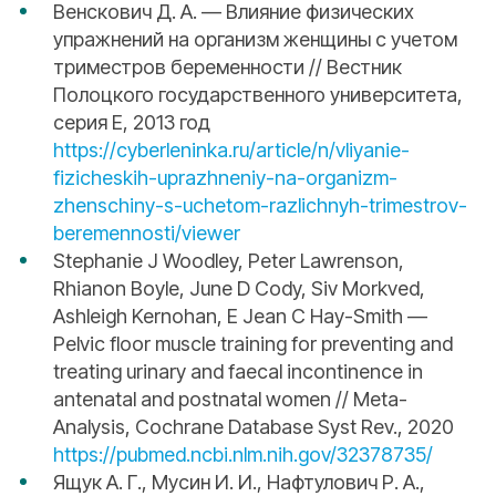
Венскович Д. А. — Влияние физических
упражнений на организм женщины с учетом
триместров беременности // Вестник
Полоцкого государственного университета,
серия Е, 2013 год
https://cyberleninka.ru/article/n/vliyanie-
fizicheskih-uprazhneniy-na-organizm-
zhenschiny-s-uchetom-razlichnyh-trimestrov-
beremennosti/viewer
Stephanie J Woodley, Peter Lawrenson,
Rhianon Boyle, June D Cody, Siv Morkved,
Ashleigh Kernohan, E Jean C Hay-Smith —
Pelvic floor muscle training for preventing and
treating urinary and faecal incontinence in
antenatal and postnatal women // Meta-
Analysis, Cochrane Database Syst Rev., 2020
https://pubmed.ncbi.nlm.nih.gov/32378735/
Ящук А. Г., Мусин И. И., Нафтулович Р. А.,