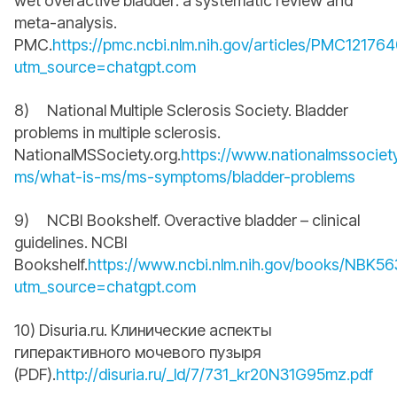
wet overactive bladder: a systematic review and
meta-analysis.
PMC.
https://pmc.ncbi.nlm.nih.gov/articles/PMC12176
utm_source=chatgpt.com
8) National Multiple Sclerosis Society. Bladder
problems in multiple sclerosis.
NationalMSSociety.org.
https://www.nationalmssociet
ms/what-is-ms/ms-symptoms/bladder-problems
9) NCBI Bookshelf. Overactive bladder – clinical
guidelines. NCBI
Bookshelf.
https://www.ncbi.nlm.nih.gov/books/NBK56
utm_source=chatgpt.com
10) Disuria.ru. Клинические аспекты
гиперактивного мочевого пузыря
(PDF).
http://disuria.ru/_ld/7/731_kr20N31G95mz.pdf