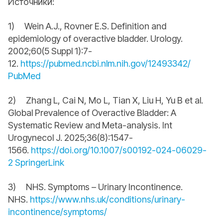
Источники:
1) Wein A.J., Rovner E.S. Definition and
epidemiology of overactive bladder. Urology.
2002;60(5 Suppl 1):7-
12.
https://pubmed.ncbi.nlm.nih.gov/12493342/
PubMed
2) Zhang L, Cai N, Mo L, Tian X, Liu H, Yu B et al.
Global Prevalence of Overactive Bladder: A
Systematic Review and Meta-analysis. Int
Urogynecol J. 2025;36(8):1547-
1566.
https://doi.org/10.1007/s00192-024-06029-
2
SpringerLink
3) NHS. Symptoms – Urinary Incontinence.
NHS.
https://www.nhs.uk/conditions/urinary-
incontinence/symptoms/