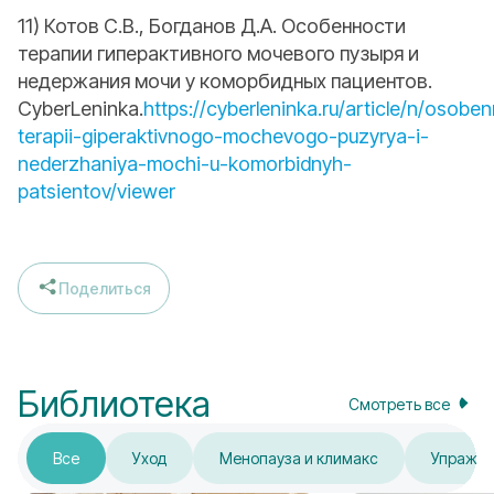
11) Котов С.В., Богданов Д.А. Особенности
терапии гиперактивного мочевого пузыря и
недержания мочи у коморбидных пациентов.
CyberLeninka.
https://cyberleninka.ru/article/n/osoben
terapii-giperaktivnogo-mochevogo-puzyrya-i-
nederzhaniya-mochi-u-komorbidnyh-
patsientov/viewer
Поделиться
Библиотека
Смотреть все
Все
Уход
Менопауза и климакс
Упражн