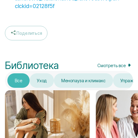
clckid=02128f5f
Поделиться
Библиотека
Смотреть все
Все
Уход
Менопауза и климакс
Упражн