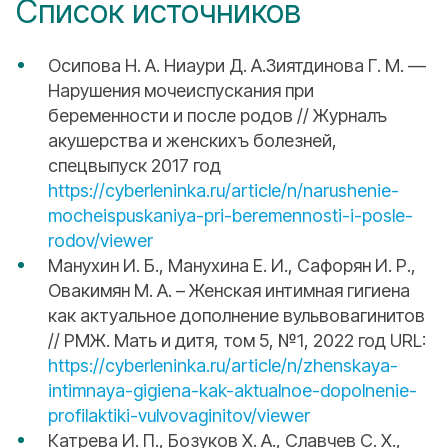
Список источников
Осипова Н. А. Ниаури Д. А.Зиятдинова Г. М. —
Нарушения мочеиспускания при
беременности и после родов // Журналъ
акушерства и женскихъ болезней,
спецвыпуск 2017 год
https://cyberleninka.ru/article/n/narushenie-
mocheispuskaniya-pri-beremennosti-i-posle-
rodov/viewer
Манухин И. Б., Манухина Е. И., Сафорян И. Р.,
Овакимян М. А. – Женская интимная гигиена
как актуальное дополнение вульвовагинитов
// РМЖ. Мать и дитя, том 5, №1, 2022 год URL:
https://cyberleninka.ru/article/n/zhenskaya-
intimnaya-gigiena-kak-aktualnoe-dopolnenie-
profilaktiki-vulvovaginitov/viewer
Катрева И. П., Бозуков Х. А., Славчев С. Х.,