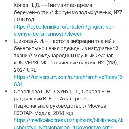
Колев Н. Д. — Гингивит во время
беременности // Форум молодых ученых, №7,
2018 год
https://cyberleninka.ru/article/n/gingivit-vo-
vremya-beremennosti/viewer
Шихова А. И. – Частота вибрации тканей и
бенефиты ношения одежды из натуральной
ткани // Международный научный журнал
«UNIVERSUM: Технические науки», №1 (118),
2024 URL:
https://7universum.com/ru/tech/archive/item/16
631
Савельева Г. М., Сухих Г. Т., Серова В. Н.,
радзинский В. Е. — Акушерство.
Национальное руководство // Москва,
ГЭОТАР-Медиа, 2018 год
https://medicalexpress.uz/uploads/biblioteka/Ak
usherstvo_Natsionalnoe_rukovodstvo.pdf?