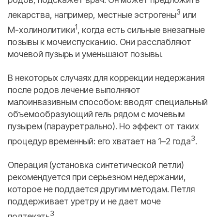
3
лекарства, например, местные эстрогены
или
1
М-холинолитики
, когда есть сильные внезапные
позывы к мочеиспусканию. Они расслабляют
мочевой пузырь и уменьшают позывы.
В некоторых случаях для коррекции недержания
после родов лечение выполняют
малоинвазивным способом: вводят специальный
объемообразующий гель рядом с мочевым
пузырем (парауретрально). Но эффект от таких
3
процедур временный: его хватает на 1–2 года
.
Операция (установка синтетической петли)
рекомендуется при серьезном недержании,
которое не поддается другим методам. Петля
поддерживает уретру и не дает моче
3
подтекать
.