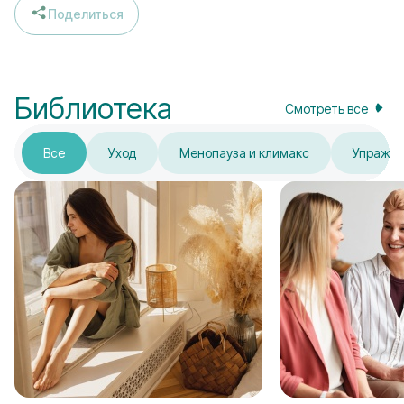
Поделиться
Библиотека
Смотреть все
Все
Уход
Менопауза и климакс
Упражн